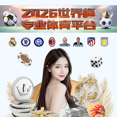
注册入口
B体育官网
APP与网页版入口
｜畅享全球体育赛事与数据服
务
欢迎访问
B体育官网
，提供全面覆盖足球、篮
球、电竞等项目的赛事资讯与数据内容， 支持
APP下载
与
网页使用
，每日同步更新千场比赛，
聚焦热门体育内容， 助您轻松获取赛事动态，
掌握比赛节奏。