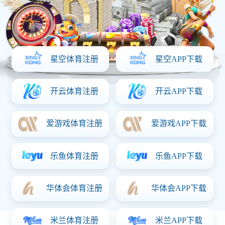
手机App
网页版
王者荣耀世冠选手转会费TOP5：
Fly仅列第三，新秀破纪录
2026-06-09 14:02
60 次阅读
首页
/
体育动态
2024年王者荣耀世界冠军杯（KIC）转会窗口刚刚关